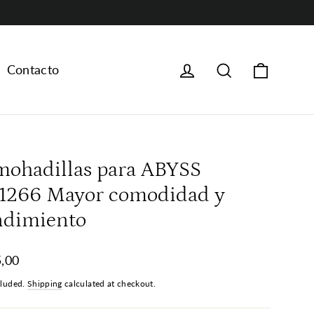
Carrito
Iniciar sesión
Buscar
Contacto
mohadillas para ABYSS
1266 Mayor comodidad y
ndimiento
ar
,00
cluded.
Shipping
calculated at checkout.