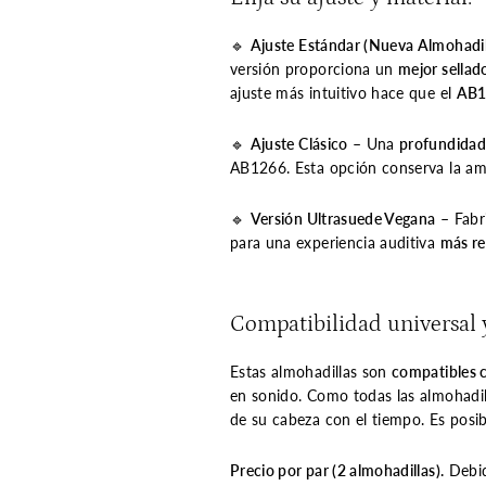
🔹
Ajuste Estándar (Nueva Almohadi
versión proporciona un
mejor sellad
ajuste más intuitivo hace que el
AB12
🔹
Ajuste Clásico
– Una
profundida
AB1266. Esta opción conserva la amp
🔹
Versión Ultrasuede Vegana
– Fabr
para una experiencia auditiva
más re
Compatibilidad universal 
Estas almohadillas son
compatibles c
en sonido. Como todas las almohadi
de su cabeza con el tiempo. Es posib
Precio por par (2 almohadillas).
Debid