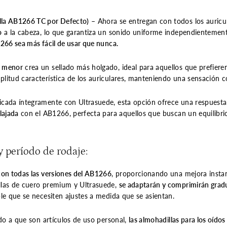
lla AB1266 TC por Defecto)
– Ahora se entregan con todos los auricu
o
a la cabeza, lo que garantiza un sonido uniforme independientement
66 sea más fácil de usar que nunca.
d menor
crea un sellado más holgado, ideal para aquellos que prefiere
litud característica de los auriculares, manteniendo una sensación c
icada íntegramente con Ultrasuede, esta opción ofrece una respuest
lajada
con el AB1266, perfecta para aquellos que buscan un equilibrio
y período de rodaje:
on todas las versiones del AB1266
, proporcionando una mejora inst
llas de cuero premium y Ultrasuede,
se adaptarán y comprimirán gra
le que se necesiten ajustes a medida que se asientan.
o a que son artículos de uso personal,
las almohadillas para los oídos