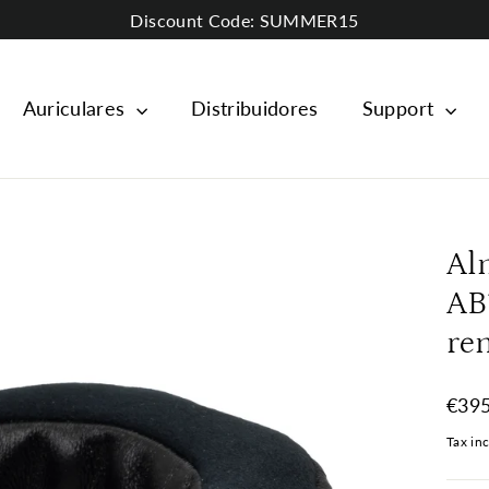
Discount Code: SUMMER15
Auriculares
Distribuidores
Support
Al
AB
re
Regul
€395
price
Tax in